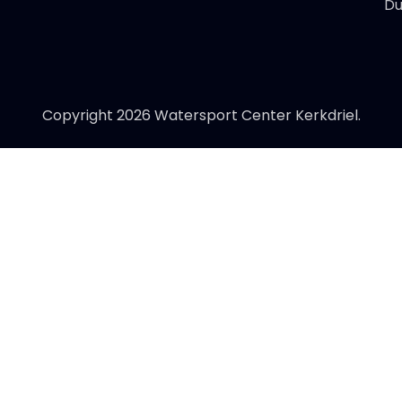
Du
Copyright 2026 Watersport Center Kerkdriel.